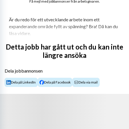
Få mejl med jobbannonser från arbetsgivaren.
Är du redo för ett utvecklande arbete inom ett 
expanderande område fyllt av 
spänning? Bra! Då kan du 
läsa vidare.
Detta jobb har gått ut och du kan inte
längre ansöka
Nu söker vi på OneCo efter dig som vill börja arbeta 
som Distributionselektriker hos oss. Ditt arbetsområde 
är främst norra Stockholm men även uppdrag i city och 
Dela jobbannonsen
södra Stockholm kan förekomma. Du kommer att bli 
Dela på LinkedIn
Dela på Facebook
Dela via mail
tilldelad ett arbetsfordon som du får nyttja i tjänsten. 
Din arbetsdag börjar när du är på plats på första 
uppdraget.
Kort om tjänsten