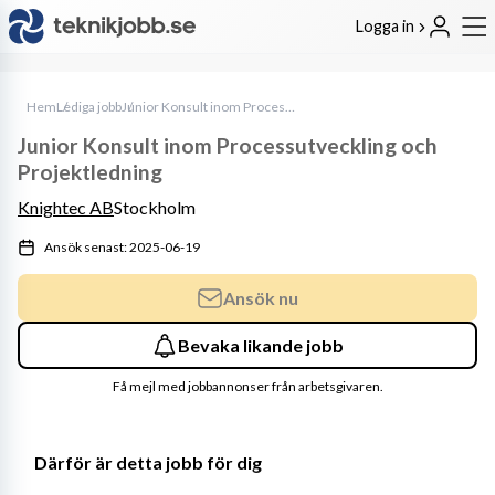
Logga in
Hem
Lediga jobb
Junior Konsult inom Processutveckling och Projektledning
Junior Konsult inom Processutveckling och
Projektledning
Knightec AB
Stockholm
Ansök senast: 2025-06-19
Ansök nu
Bevaka likande jobb
Få mejl med jobbannonser från arbetsgivaren.
Därför är detta jobb för dig