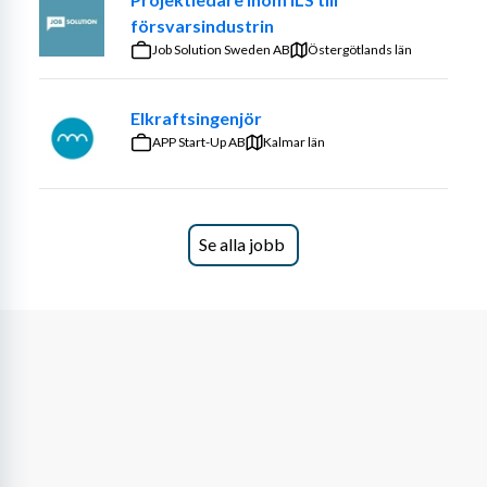
försvarsindustrin
Job Solution Sweden AB
Östergötlands län
I region East arbetar våra medarbetare med olika 
uppdrag
 i Uppsala, Stockholm och Mälardalen. Din 
anställning har du vid vårt kontor i centrala Uppsala. 
Elkraftsingenjör
Uppdragen är omväxlande och vårt mål är alltid att 
APP Start-Up AB
Kalmar län
stärka våra kunders konkurrenskraft oavsett om det 
handlar om kortare insatser hos mindre företag eller 
stora, komplexa projekt tillsammans med våra största 
Se alla jobb
kunder.
Inom kvalitetsområdet
 kan ditt uppdrag handla om 
validering och kvalitetssäkring, processutveckling, 
kvalitetssystem och standarder.
Inom projektledning
 blir din roll som 