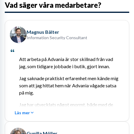
Vad säger våra medarbetare?
Magnus Bälter
Information Security Consultant
Att arbeta på Advania är stor skillnad från vad 
jag, som tidigare jobbade i butik, gjort innan.
Jag saknade praktiskt erfarenhet men kände mig 
som att jag hittat hem när Advania vågade satsa 
på mig.
Jag har utvecklats något enormt, både med de 
mjuka och hårda värdena!
Läs mer
Gunilla Möller