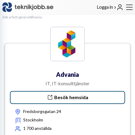
Logga in
Sök arbetsgivare
Advania
Advania
IT, IT-konsulttjänster
Besök hemsida
Fredsborgsgatan 24
Stockholm
1 700
anställda