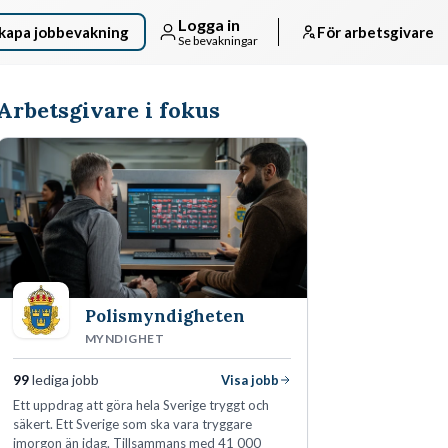
Logga in
kapa jobbevakning
För arbetsgivare
Se bevakningar
Arbetsgivare i fokus
Polismyndigheten
MYNDIGHET
99
lediga jobb
Visa jobb
Ett uppdrag att göra hela Sverige tryggt och
säkert. Ett Sverige som ska vara tryggare
imorgon än idag. Tillsammans med 41 000