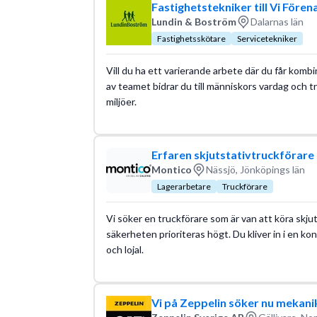
Fastighetstekniker till Vi Fören
Lundin & Boström
Dalarnas län
Fastighetsskötare
Servicetekniker
Vill du ha ett varierande arbete där du får komb
av teamet bidrar du till människors vardag och t
miljöer.
Erfaren skjutstativtruckförare s
Montico
Nässjö, Jönköpings län
Lagerarbetare
Truckförare
Vi söker en truckförare som är van att köra skjuts
säkerheten prioriteras högt. Du kliver in i en k
och lojal.
Vi på Zeppelin söker nu mekaniker