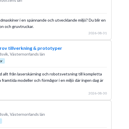
rrbottens län
maskiner i en spännande och utvecklande miljö? Du blir en
on och gruvtruckar.
2026-08-31
rov tillverkning & prototyper
svik, Västernorrlands län
or
allt från laserskärning och robotsvetsning till kompletta
framtida modeller och förmågor i en miljö där ingen dag är
2026-08-30
svik, Västernorrlands län