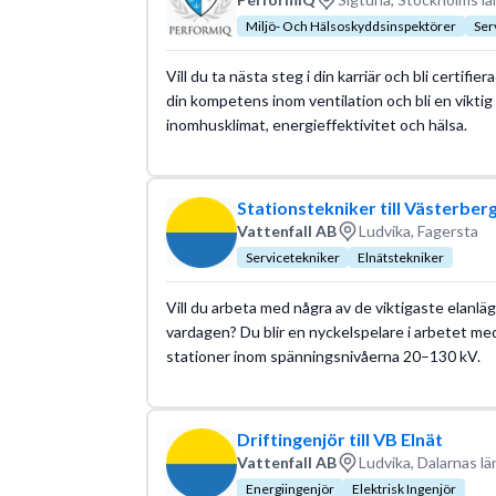
Miljö- Och Hälsoskyddsinspektörer
Ser
Vill du ta nästa steg i din karriär och bli certif
din kompetens inom ventilation och bli en viktig
inomhusklimat, energieffektivitet och hälsa.
Stationstekniker till Västerber
Vattenfall AB
Ludvika, Fagersta
Servicetekniker
Elnätstekniker
Vill du arbeta med några av de viktigaste elanläg
vardagen? Du blir en nyckelspelare i arbetet med
stationer inom spänningsnivåerna 20–130 kV.
Driftingenjör till VB Elnät
Vattenfall AB
Ludvika, Dalarnas lä
Energiingenjör
Elektrisk Ingenjör