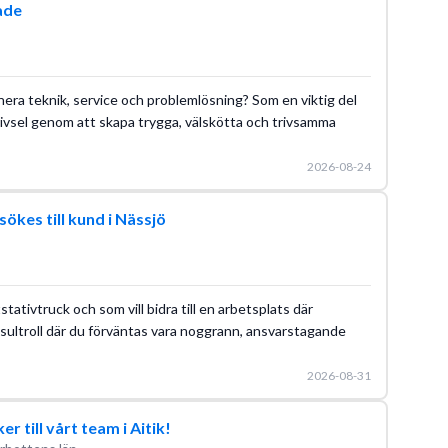
ade
inera teknik, service och problemlösning? Som en viktig del
rivsel genom att skapa trygga, välskötta och trivsamma
2026-08-24
ökes till kund i Nässjö
tativtruck och som vill bidra till en arbetsplats där
onsultroll där du förväntas vara noggrann, ansvarstagande
2026-08-31
 till vårt team i Aitik!