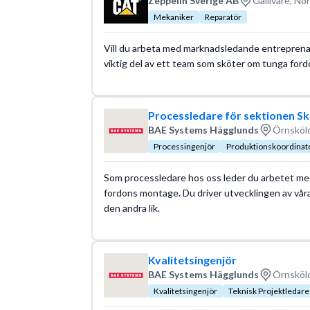
Zeppelin Sverige AB
Gällivare, No
Mekaniker
Reparatör
Vill du arbeta med marknadsledande entreprenad
viktig del av ett team som sköter om tunga ford
Processledare för sektionen Sk
BAE Systems Hägglunds
Örnsköld
Processingenjör
Produktionskoordinat
Som processledare hos oss leder du arbetet med 
fordons montage. Du driver utvecklingen av våra 
den andra lik.
Kvalitetsingenjör
BAE Systems Hägglunds
Örnsköld
Kvalitetsingenjör
Teknisk Projektledare