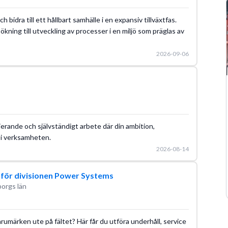
h bidra till ett hållbart samhälle i en expansiv tillväxtfas.
ökning till utveckling av processer i en miljö som präglas av
2026-09-06
erande och självständigt arbete där din ambition,
 i verksamheten.
2026-08-14
 för divisionen Power Systems
borgs län
rumärken ute på fältet? Här får du utföra underhåll, service