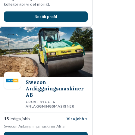
kollegor gör vi det möjligt.
Besök profil
Swecon
Anläggningsmaskiner
AB
GRUV-, BYGG- &
ANLÄGGNINGSMASKINER
15
lediga jobb
Visa jobb
Swecon Anläggningsmaskiner AB är
återförsäljare av Volvo Construction Equipment