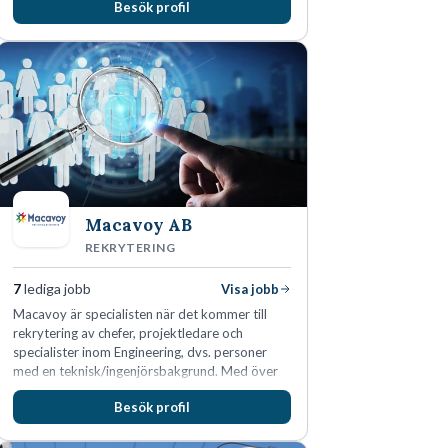
Besök profil
i Sverige, Estland, Lettland, Litauen samt delar
av Tyskland.
Macavoy AB
REKRYTERING
7
lediga jobb
Visa jobb
Macavoy är specialisten när det kommer till
rekrytering av chefer, projektledare och
specialister inom Engineering, dvs. personer
med en teknisk/ingenjörsbakgrund. Med över
15 års erfarenhet och 400 lyckade
Besök profil
rekryteringar kan Macavoy erbjuda
konsultation i en rekrytering som gör skillnad.