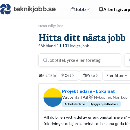
Jobb
Arbetsgivarp
Hem
Lediga jobb
Hitta ditt nästa jobb
Sök bland
11 101
lediga jobb
Ort
Yrke
Fler filter
FILTER:
Projektledare - Lokalnät
Vattenfall AB
Nyköping, Norrköpi
Arbetsledare
Byggprojektledare
Vill du bli en viktig del av energiomställningen?
frilednings- och jordkabelnät och skapa goda föru