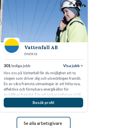
Vattenfall AB
ENERGI
301
lediga jobb
Visa jobb
Hos oss på Vattenfall får du möjlighet att ta
stegen som driver dig och utvecklingen framåt.
En av våra främsta utmaningar är att hitta nya,
effektiva och förnybara energikällor för
en hållbar framtid. För att lyckas behöver vi bli
fler medarbetare som vill göra skillnad.
Besök profil
Se alla arbetsgivare