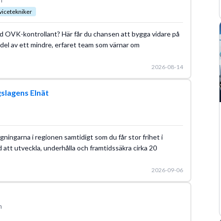
vicetekniker
ierad OVK-kontrollant? Här får du chansen att bygga vidare på
 del av ett mindre, erfaret team som värnar om
2026-08-14
gslagens Elnät
gningarna i regionen samtidigt som du får stor frihet i
 att utveckla, underhålla och framtidssäkra cirka 20
2026-09-06
n