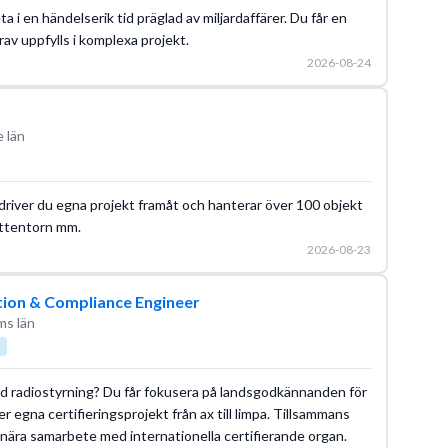
ta i en händelserik tid präglad av miljardaffärer. Du får en
krav uppfylls i komplexa projekt.
2026-08-24
 län
driver du egna projekt framåt och hanterar över 100 objekt
attentorn mm.
2026-08-23
cation & Compliance Engineer
ms län
erad radiostyrning? Du får fokusera på landsgodkännanden för
er egna certifieringsprojekt från ax till limpa. Tillsammans
ära samarbete med internationella certifierande organ.