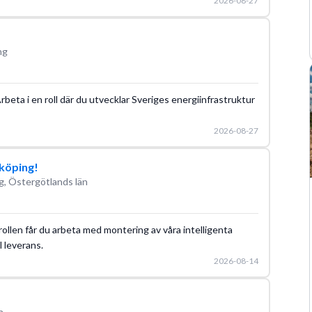
2026-08-27
ng
Arbeta i en roll där du utvecklar Sveriges energiinfrastruktur
2026-08-27
nköping!
g, Östergötlands län
rollen får du arbeta med montering av våra intelligenta
l leverans.
2026-08-14
n