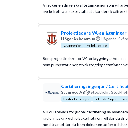
Vi söker en driven kvalitetsingenjör som vill arbe
nyckelroll i att säkerställa att kunders kvalitets
Projektledare VA-anläggningar
Höganäs kommun
Höganäs, Skåne
VA Ingenjör
Projektledare
Som projektledare för VA-anläggningar hos oss 
som pumpstationer, tryckstegringsstationer, v
Certifieringsingenjör / Certifi
Scanreco AB
Stockholm, Stockhol
Kvalitetsingenjör
Teknisk Projektledare
Vill du ansvara för global certifiering av avanc
radio, maskin- och elsäkerhet i en roll där du driv
med teamet tar du fram dokumentation och har n