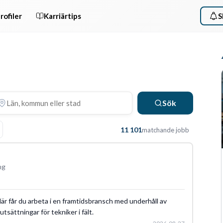
rofiler
Karriärtips
S
Sök
11 101
matchande jobb
ng
 Här får du arbeta i en framtidsbransch med underhåll av
tsättningar för tekniker i fält.