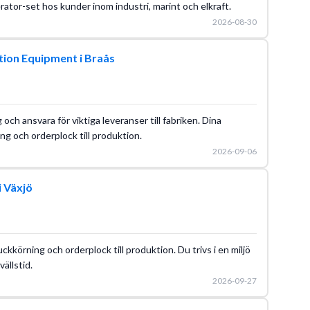
tor-set hos kunder inom industri, marint och elkraft.
2026-08-30
tion Equipment i Braås
g och ansvara för viktiga leveranser till fabriken. Dina
g och orderplock till produktion.
2026-09-06
i Växjö
ckkörning och orderplock till produktion. Du trivs i en miljö
ällstid.
2026-09-27