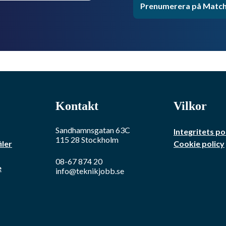
Prenumerera på Match
Kontakt
Vilkor
Sandhamnsgatan 63C
Integritets po
115 28
Stockholm
iler
Cookie policy
08-67 874 20
e
info@teknikjobb.se