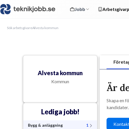
Jobb
Arbetsgivarp
Sök arbetsgivare
Alvesta kommun
Företa
Alvesta kommun
Kommun
Är de
Skapa en fö
kandidater.
Lediga jobb!
Kontakt
Bygg & anläggning
1