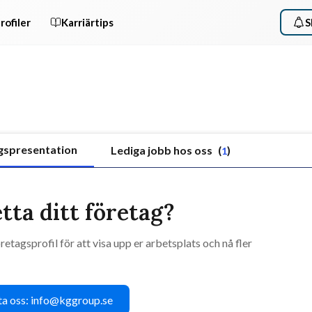
rofiler
Karriärtips
S
gspresentation
Lediga jobb hos oss
(
)
1
tta ditt företag?
retagsprofil för att visa upp er arbetsplats och nå fler
a oss: info@kggroup.se