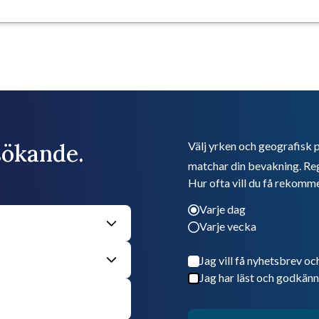
bsökande.
Välj yrken och geografisk p
matchar din bevakning. Reg
Hur ofta vill du få rekomm
Varje dag
Varje vecka
Jag vill få nyhetsbrev oc
Jag har läst och godkänn