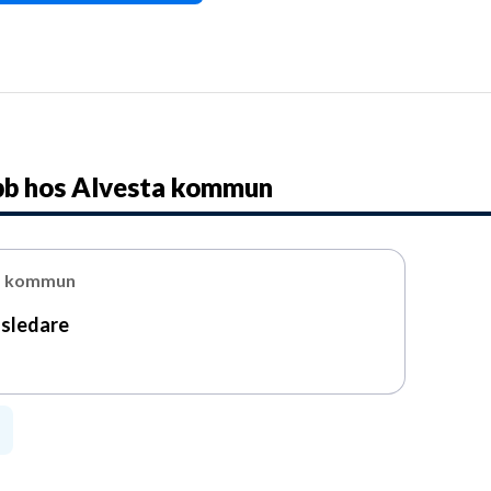
bb hos
Alvesta kommun
a kommun
sledare