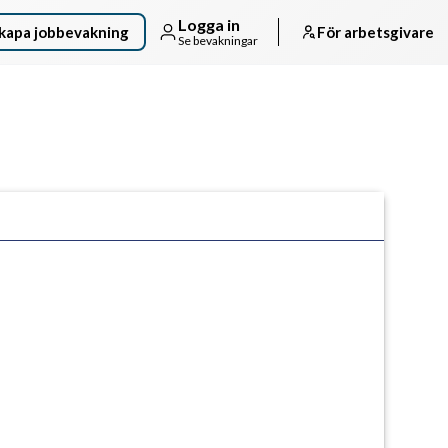
Logga in
kapa jobbevakning
För arbetsgivare
Se bevakningar