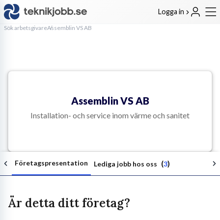
Logga in
Sök arbetsgivare
Assemblin VS AB
Assemblin VS AB
Installation- och service inom värme och sanitet
Företagspresentation
(
)
Lediga jobb hos oss
3
Är detta ditt företag?