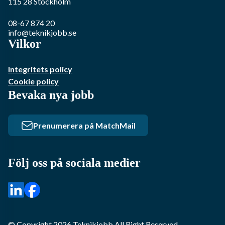
115 28
Stockholm
08-67 874 20
info@teknikjobb.se
Vilkor
Integritets policy
Cookie policy
Bevaka nya jobb
Prenumerera på MatchMail
Följ oss på sociala medier
© Copyright
2026
Teknikjobb
All Right Reserved