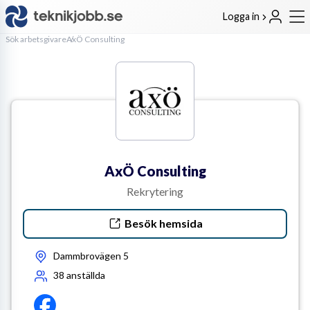
Logga in
Sök arbetsgivare
AxÖ Consulting
AxÖ Consulting
Rekrytering
Besök hemsida
Dammbrovägen 5
38
anställda