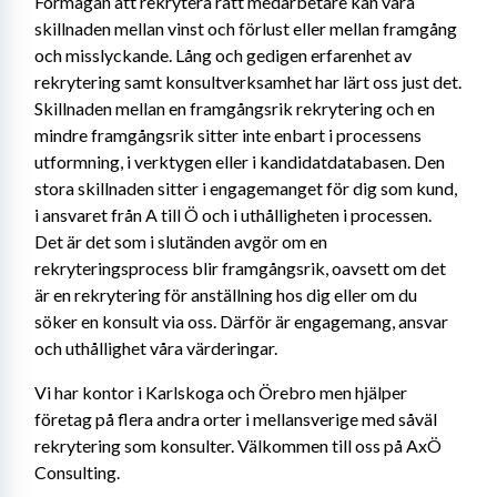
Förmågan att rekrytera rätt medarbetare kan vara 
skillnaden mellan vinst och förlust eller mellan framgång 
och misslyckande. Lång och gedigen erfarenhet av 
rekrytering samt konsultverksamhet har lärt oss just det. 
Skillnaden mellan en framgångsrik rekrytering och en 
mindre framgångsrik sitter inte enbart i processens 
utformning, i verktygen eller i kandidatdatabasen. Den 
stora skillnaden sitter i engagemanget för dig som kund, 
i ansvaret från A till Ö och i uthålligheten i processen. 
Det är det som i slutänden avgör om en 
rekryteringsprocess blir framgångsrik, oavsett om det 
är en rekrytering för anställning hos dig eller om du 
söker en konsult via oss. Därför är engagemang, ansvar 
och uthållighet våra värderingar.
Vi har kontor i Karlskoga och Örebro men hjälper 
företag på flera andra orter i mellansverige med såväl 
rekrytering som konsulter. Välkommen till oss på AxÖ 
Consulting.