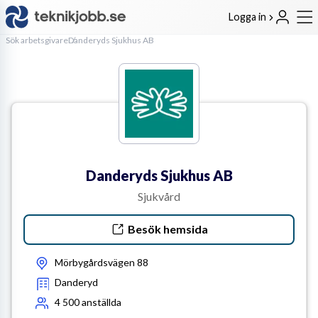
Logga in
Sök arbetsgivare
Danderyds Sjukhus AB
Danderyds Sjukhus AB
Sjukvård
Besök hemsida
Mörbygårdsvägen 88
Danderyd
4 500
anställda