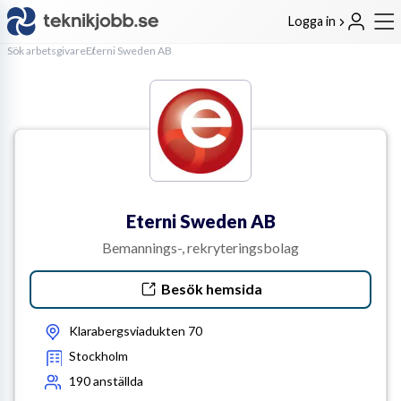
Logga in
Sök arbetsgivare
Eterni Sweden AB
Eterni Sweden AB
Bemannings-, rekryteringsbolag
Besök hemsida
Klarabergsviadukten 70
Stockholm
190
anställda