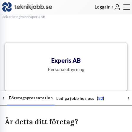
Logga in
Sök arbetsgivare
Experis AB
Experis AB
Personaluthyrning
Företagspresentation
(
)
Lediga jobb hos oss
82
Är detta ditt företag?