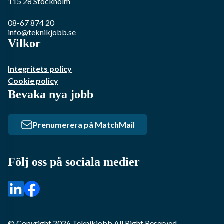
115 28
Stockholm
08-67 874 20
info@teknikjobb.se
Vilkor
Integritets policy
Cookie policy
Bevaka nya jobb
Prenumerera på MatchMail
Följ oss på sociala medier
© Copyright
2026
Teknikjobb
All Right Reserved