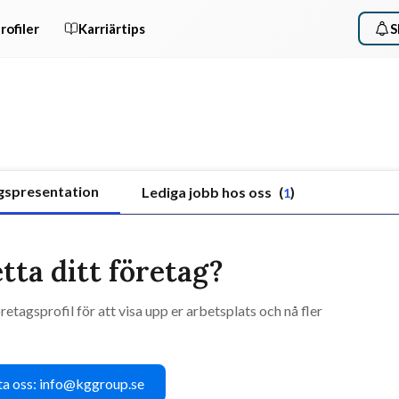
rofiler
Karriärtips
S
gspresentation
Lediga jobb hos oss
(
)
1
tta ditt företag?
retagsprofil för att visa upp er arbetsplats och nå fler
a oss: info@kggroup.se