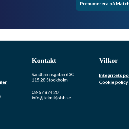
Prenumerera på Match
Kontakt
Vilkor
Sandhamnsgatan 63C
Integritets po
115 28
Stockholm
iler
Cookie policy
08-67 874 20
e
info@teknikjobb.se