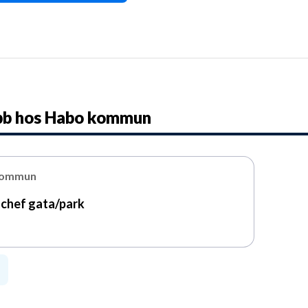
bb hos
Habo kommun
kommun
chef gata/park