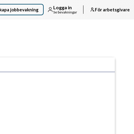
Logga in
kapa jobbevakning
För arbetsgivare
Se bevakningar