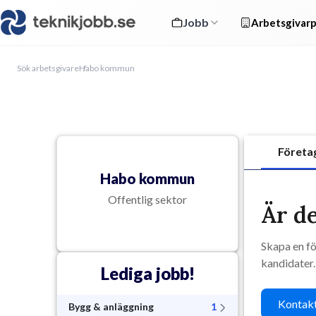
Jobb
Arbetsgivarp
Sök arbetsgivare
Habo kommun
Företa
Habo kommun
Offentlig sektor
Är de
Skapa en fö
kandidater.
Lediga jobb!
Kontakt
Bygg & anläggning
1