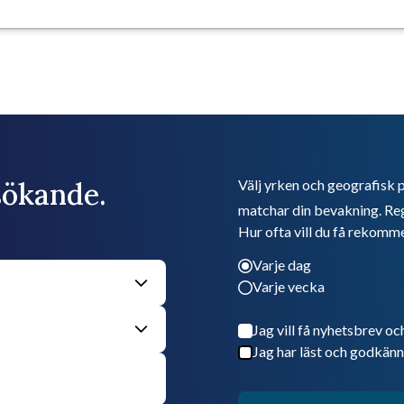
bsökande.
Välj yrken och geografisk p
matchar din bevakning. Reg
Hur ofta vill du få rekomm
Varje dag
Varje vecka
Jag vill få nyhetsbrev oc
Jag har läst och godkänn