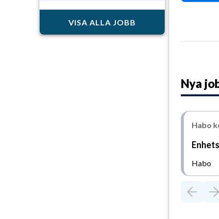
VISA ALLA JOBB
Nya jo
Habo 
Enhets
Habo