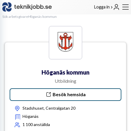
Logga in
Sök arbetsgivare
Höganäs kommun
Höganäs kommun
Utbildning
Besök hemsida
Stadshuset, Centralgatan 20
Höganäs
1 100
anställda