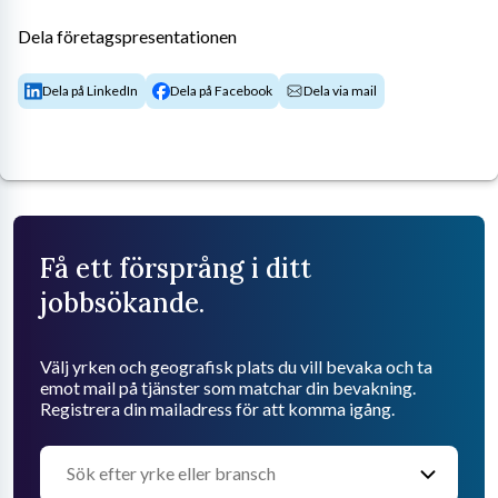
Dela företagspresentationen
Dela på LinkedIn
Dela på Facebook
Dela via mail
Få ett försprång i ditt
jobbsökande.
Välj yrken och geografisk plats du vill bevaka och ta
emot mail på tjänster som matchar din bevakning.
Registrera din mailadress för att komma igång.