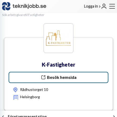
Logga in
Sök arbetsgivare
K-Fastigheter
K-Fastigheter
Besök hemsida
Rådhustorget 10
Helsingborg
Företagspresentation