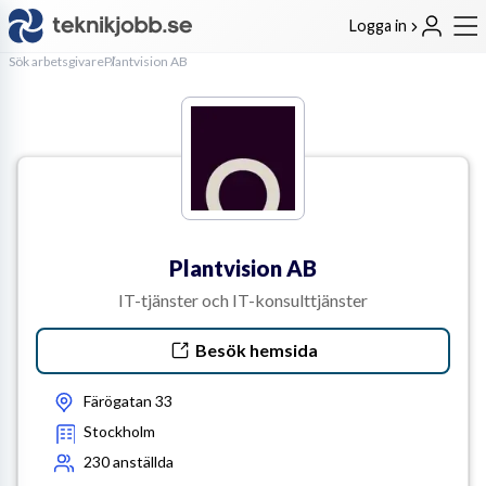
Logga in
Sök arbetsgivare
Plantvision AB
Plantvision AB
IT-tjänster och IT-konsulttjänster
Besök hemsida
Färögatan 33
Stockholm
230
anställda