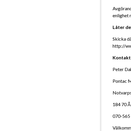
Avgörande
enlighet 
Låter de
Skicka då
http://ww
Kontakt
Peter Da
Pontac 
Notvarp
184 70 Å
070-565
Välkomme