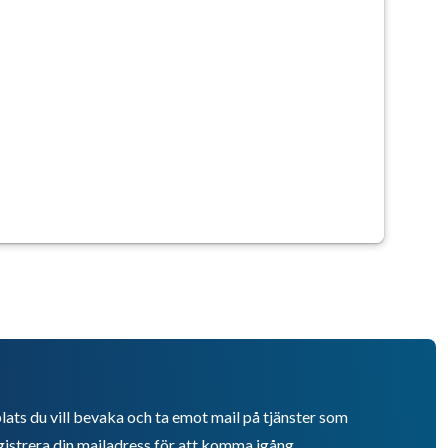
lats du vill bevaka och ta emot mail på tjänster som
istrera din mailadress för att komma igång.