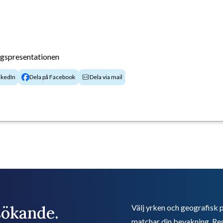
agspresentationen
nkedIn
Dela på Facebook
Dela via mail
bsökande.
Välj yrken och geografisk p
matchar din bevakning. Reg