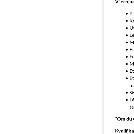
Vi erbju
Pe
Ko
Ut
Le
Mö
Et
En
Mö
Et
Et
ma
Si
Lå
ta
“Om du v
Kvalifik