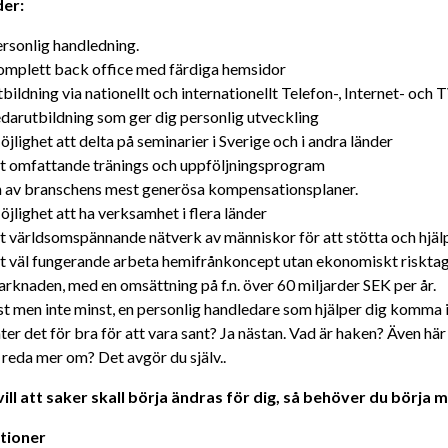
der:
rsonlig handledning.
mplett back office med färdiga hemsidor 
bildning via nationellt och internationellt Telefon-, Internet- och
darutbildning som ger dig personlig utveckling
jlighet att delta på seminarier i Sverige och i andra länder
t omfattande tränings och uppföljningsprogram
 av branschens mest generösa kompensationsplaner.
jlighet att ha verksamhet i flera länder
t världsomspännande nätverk av människor för att stötta och hjä
t väl fungerande arbeta hemifrånkoncept utan ekonomiskt risktagan
rknaden, med en omsättning på f.n. över 60 miljarder SEK per år.
st men inte minst, en personlig handledare som hjälper dig komma i
ter det för bra för att vara sant? Ja nästan. Vad är haken? Även här 
 reda mer om? Det avgör du själv..
ill att saker skall börja ändras för dig, så behöver du börja 
ationer