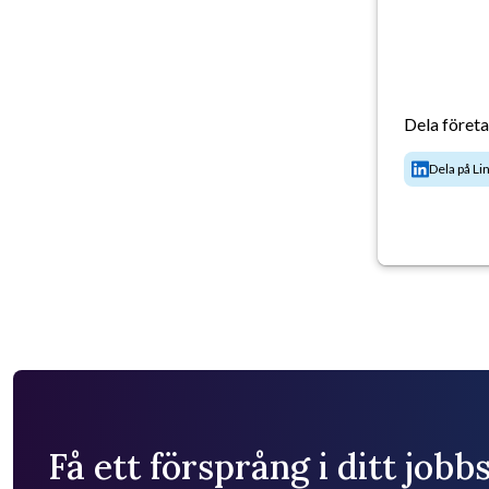
Dela föret
Dela på Li
Få ett försprång i ditt job