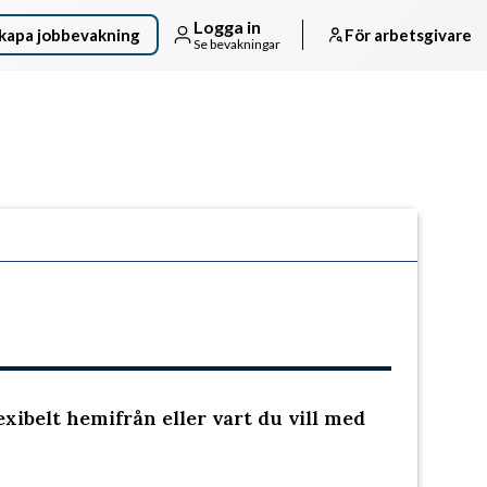
Logga in
kapa jobbevakning
För arbetsgivare
Se bevakningar
Följ arbetsgivaren
exibelt hemifrån eller vart du vill med