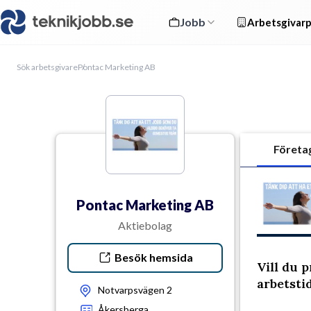
Jobb
Arbetsgivarp
Sök arbetsgivare
Pontac Marketing AB
Företa
Pontac Marketing AB
Aktiebolag
Besök hemsida
Vill du 
arbetsti
Notvarpsvägen 2
Åkersberga