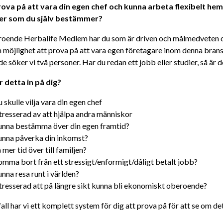
prova på att vara din egen chef och kunna arbeta flexibelt hemi
er som du själv bestämmer?
oende Herbalife Medlem har du som är driven och målmedveten och
 en möjlighet att prova på att vara egen företagare inom denna bra
e söker vi två personer. Har du redan ett jobb eller studier, så är 
detta in på dig?
 skulle vilja vara din egen chef
tresserad av att hjälpa andra människor
unna bestämma över din egen framtid?
unna påverka din inkomst?
 mer tid över till familjen?
mma bort från ett stressigt/enformigt/dåligt betalt jobb?
nna resa runt i världen?
tresserad att på längre sikt kunna bli ekonomiskt oberoende?
fall har vi ett komplett system för dig att prova på för att se om de