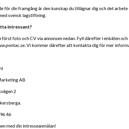
 för din framgång är den kunskap du tillägnar dig och det arbete d
med svensk lagstiftning.
tta intressant?
 först foto och CV via annonsen nedan. Fyll därefter i enkäten och
w.pontac.se. Vi kommer därefter att kontakta dig för mer informa
hl
Marketing AB
svägen 2
kersberga.
 96 46
n med din intresseanmälan!