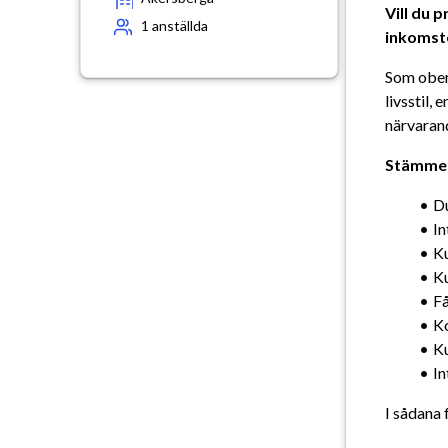
Vill du 
1
anställda
inkomst
Som ober
livsstil,
närvarand
Stämmer 
Du
In
K
K
Få
Ko
Ku
In
I sådana 