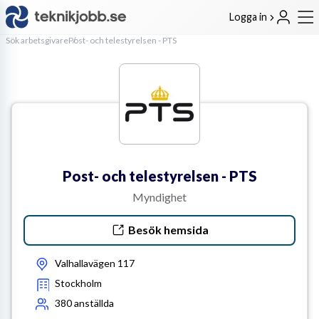
Logga in
Sök arbetsgivare
Post- och telestyrelsen - PTS
Post- och telestyrelsen - PTS
Myndighet
Besök hemsida
Valhallavägen 117
Stockholm
380
anställda