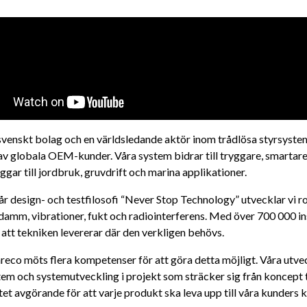
 svenskt bolag och en världsledande aktör inom trådlösa styrsystem
v globala OEM-kunder. Våra system bidrar till tryggare, smartare o
ggar till jordbruk, gruvdrift och marina applikationer.
 design- och testfilosofi “Never Stop Technology” utvecklar vi ro
 damm, vibrationer, fukt och radiointerferens. Med över 700 000 ins
 att tekniken levererar där den verkligen behövs.
eco möts flera kompetenser för att göra detta möjligt. Våra utve
em och systemutveckling i projekt som sträcker sig från koncept ti
tet avgörande för att varje produkt ska leva upp till våra kunders k