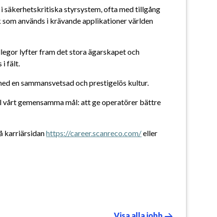
 säkerhetskritiska styrsystem, ofta med tillgång 
ik som används i krävande applikationer världen 
ollegor lyfter fram det stora ägarskapet och 
i fält.
med en sammansvetsad och prestigelös kultur.
ll vårt gemensamma mål: att ge operatörer bättre 
å karriärsidan 
https://career.scanreco.com/
 eller 
Visa alla jobb