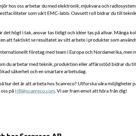
jör hos oss arbetar du med elektronik, mjukvara och radiosystem i
 testfaciliteter som vårt EMC-labb. Oavsett roll bidrar du till tekn
r det högt i tak, ansvar tas tidigt och idéer tas på allvar. Många k
en att faktiskt se resultatet av sitt arbete i produkter som används 
t internationellt företag med team i Europa och Nordamerika, men 
m du arbetar med teknik, produktion eller affärsstöd bidrar du ti
 ökad säkerhet och en smartare arbetsdag.
å hur det är att arbeta hos Scanreco? Utforska våra möjligheter p
 oss på 
HR@scanreco.com
. Vi ser fram emot att höra från dig!