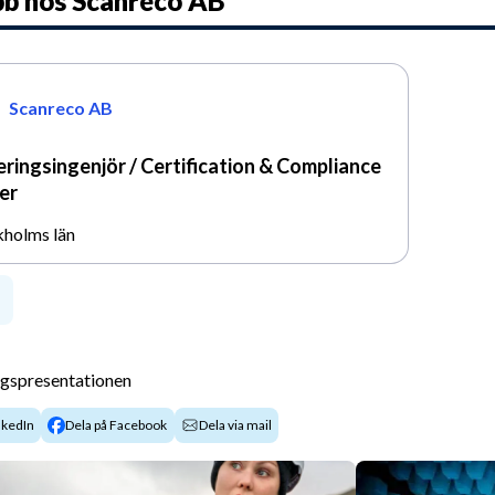
bb hos
Scanreco AB
Scanreco AB
ieringsingenjör / Certification & Compliance
er
kholms län
agspresentationen
nkedIn
Dela på Facebook
Dela via mail