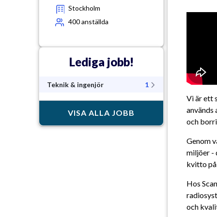
Stockholm
400
anställda
Lediga jobb!
Teknik & ingenjör
1
Vi är ett
används a
VISA ALLA JOBB
och borri
Genom vår
miljöer -
kvitto på
Hos Scanr
radiosyst
och kvali