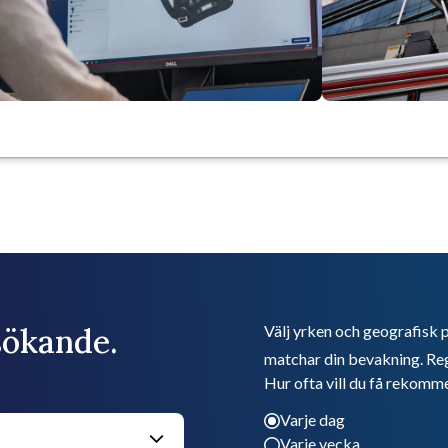
bsökande.
Välj yrken och geografisk p
matchar din bevakning. Reg
Hur ofta vill du få rekomm
Varje dag
Varje vecka