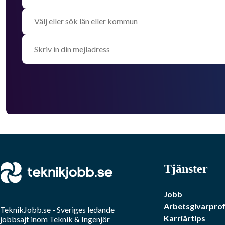
Tjänster
Jobb
Arbetsgivarprof
TeknikJobb.se
- Sveriges ledande
Karriärtips
jobbsajt inom
Teknik & Ingenjör