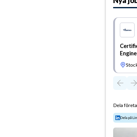
Nya jo
Certif
Engine
Stoc
Dela föret
Dela på Li