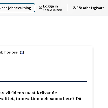
Logga in
kapa jobbevakning
För arbetsgivare
Se bevakningar
bb hos oss
(
)
1
Följ arbetsgivaren
 av världens mest krävande
valitet, innovation och samarbete? Då