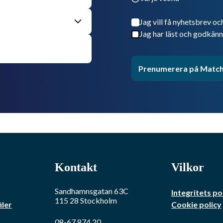
Jag vill få nyhetsbrev oc
Jag har läst och godkänn
Prenumerera på Match
Kontakt
Vilkor
Sandhamnsgatan 63C
Integritets po
115 28
Stockholm
iler
Cookie policy
08-67 874 20