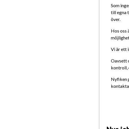
Som ingen
till egna
över.
Hos oss ä
möjlighet
Vi är et
Oavsett o
kontroll,
Nyfiken p
kontakta