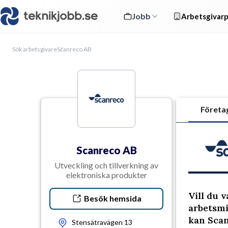
Jobb
Arbetsgivarp
Sök arbetsgivare
Scanreco AB
Företa
Scanreco AB
Utveckling och tillverkning av
elektroniska produkter
Vill du 
Besök hemsida
arbetsmi
kan Scan
Stensätravägen 13