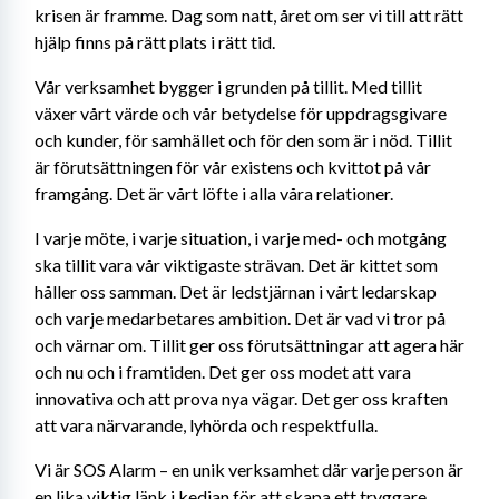
krisen är framme. Dag som natt, året om ser vi till att rätt 
hjälp finns på rätt plats i rätt tid. 
Vår verksamhet bygger i grunden på tillit. Med tillit 
växer vårt värde och vår betydelse för uppdragsgivare 
och kunder, för samhället och för den som är i nöd. Tillit 
är förutsättningen för vår existens och kvittot på vår 
framgång. Det är vårt löfte i alla våra relationer. 
I varje möte, i varje situation, i varje med- och motgång 
ska tillit vara vår viktigaste strävan. Det är kittet som 
håller oss samman. Det är ledstjärnan i vårt ledarskap 
och varje medarbetares ambition. Det är vad vi tror på 
och värnar om. Tillit ger oss förutsättningar att agera här 
och nu och i framtiden. Det ger oss modet att vara 
innovativa och att prova nya vägar. Det ger oss kraften 
att vara närvarande, lyhörda och respektfulla.  
Vi är SOS Alarm – en unik verksamhet där varje person är 
en lika viktig länk i kedjan för att skapa ett tryggare 