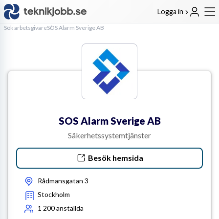
Logga in
Sök arbetsgivare
SOS Alarm Sverige AB
SOS Alarm Sverige AB
Säkerhetssystemtjänster
Besök hemsida
Rådmansgatan 3
Stockholm
1 200
anställda