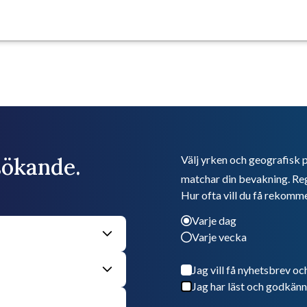
bsökande.
Välj yrken och geografisk p
matchar din bevakning. Reg
Hur ofta vill du få rekomm
Varje dag
Varje vecka
Jag vill få nyhetsbrev oc
Jag har läst och godkänn