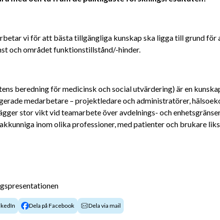
betar vi för att bästa tillgängliga kunskap ska ligga till grund för
nst och området funktionstillstånd/-hinder.
ens beredning för medicinsk och social utvärdering) är en kunska
erade medarbetare – projektledare och administratörer, hälso­eko
 lägger stor vikt vid teamarbete över avdelnings- och enhetsgränser
sakkunniga inom olika professioner, med patienter och brukare li
agspresentationen
nkedIn
Dela på Facebook
Dela via mail