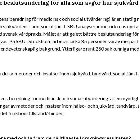
re beslutsunderlag för alla som avgör hur sjukvård
ens beredning för medicinsk och social utvärdering) är en statlig
h sjukvårdens samt socialtjänst. SBU analyserar metodernas nytta,
 svensk vårdpraxis. Målet är att ge ett bättre beslutsunderlag för
vas .På SBU i Stockholm arbetar cirka 85 personer, varav merpart
eendevetenskaplig bakgrund. Ytterligare runt 250 sakkunniga medv
derar metoder och insatser inom sjukvård, tandvård, socialtjänst
ens beredning för medicinsk och social utvärdering, är en myndig
ngar av metoder och insatser inom hälso- och sjukvård, tandvård, 
et funktionstillstånd/-hinder.
vara med och ta fram de pålitligaste forskningsresultaten?