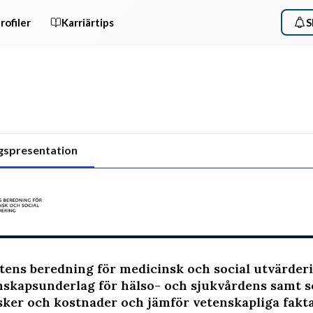
rofiler
Karriärtips
S
gspresentation
tens beredning för medicinsk och social utvärderi
skapsunderlag för hälso- och sjukvårdens samt s
isker och kostnader och jämför vetenskapliga fakt