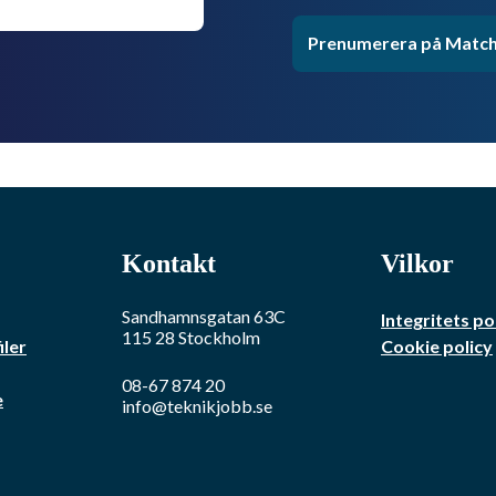
Prenumerera på Match
Kontakt
Vilkor
Sandhamnsgatan 63C
Integritets po
115 28
Stockholm
iler
Cookie policy
08-67 874 20
e
info@teknikjobb.se