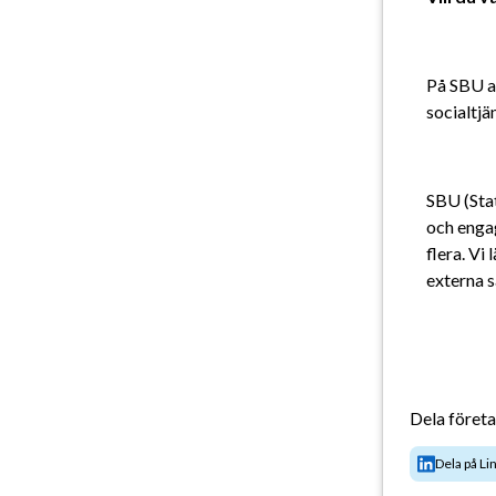
På SBU ar
socialtjä
SBU (Stat
och engag
flera. Vi
externa 
Dela föret
Dela på Li