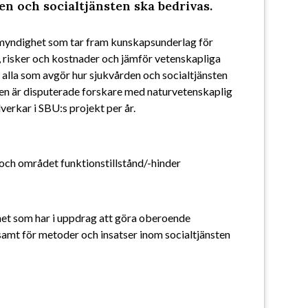
en och socialtjänsten ska bedrivas.
 myndighet som tar fram kunskapsunderlag för 
 risker och kostnader och jämför vetenskapliga 
 alla som avgör hur sjukvården och socialtjänsten 
en är disputerade forskare med naturvetenskaplig 
erkar i SBU:s projekt per år.
 och området funktionstillstånd/-hinder
het som har i uppdrag att göra oberoende 
samt för metoder och insatser inom socialtjänsten 