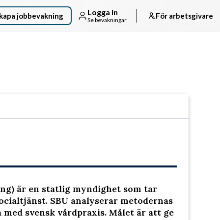
Logga in
kapa jobbevakning
För arbetsgivare
Se bevakningar
Följ arbetsgivaren
ng) är en statlig myndighet som tar
ocialtjänst. SBU analyserar metodernas
a med svensk vårdpraxis. Målet är att ge