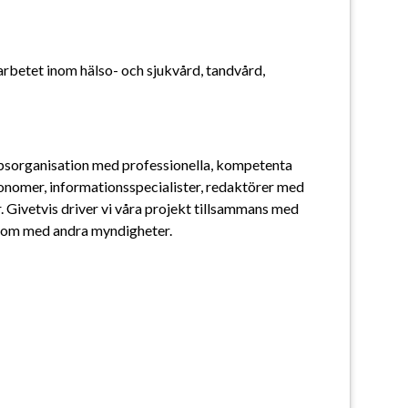
 arbetet inom hälso- och sjukvård, tandvård, 
ps­organisation med professionella, kompetenta 
nomer, informations­specialister, redaktörer med 
. Givetvis driver vi våra projekt tillsammans med 
ksom med andra myndigheter.