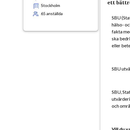
ett bätt
Stockholm
65
anställda
SBU (Stat
hälso- oc
fakta med
ska bedri
eller bet
SBU utvär
SBU, Stat
utvärderi
och områd
Vill du 