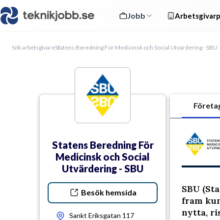
Jobb
Arbetsgivarp
Sök arbetsgivare
Statens Beredning För Medicinsk och Social Utvärdering - SBU
Företa
Statens Beredning För
Medicinsk och Social
Utvärdering - SBU
SBU (Sta
Besök hemsida
fram kun
nytta, r
Sankt Eriksgatan 117