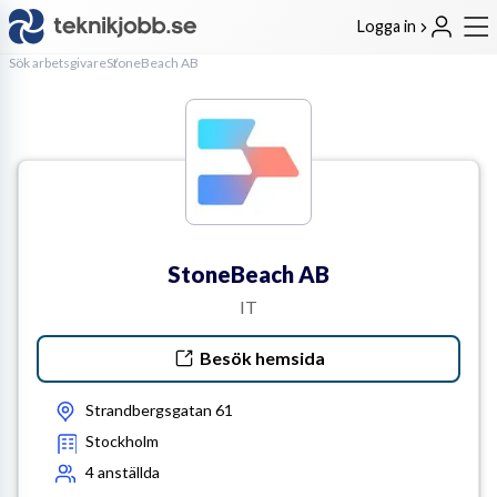
Logga in
Sök arbetsgivare
StoneBeach AB
StoneBeach AB
IT
Besök hemsida
Strandbergsgatan 61
Stockholm
4
anställda