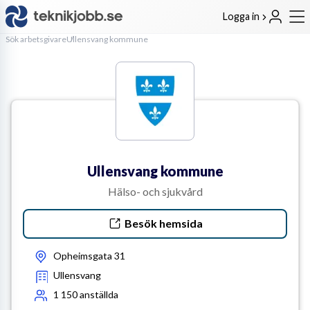
Logga in
Sök arbetsgivare
Ullensvang kommune
Ullensvang kommune
Hälso- och sjukvård
Besök hemsida
Opheimsgata 31
Ullensvang
1 150
anställda