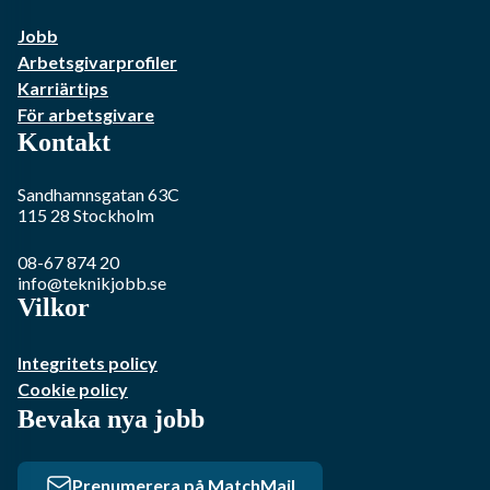
Jobb
Arbetsgivarprofiler
Karriärtips
För arbetsgivare
Kontakt
Sandhamnsgatan 63C
115 28
Stockholm
08-67 874 20
info@teknikjobb.se
Vilkor
Integritets policy
Cookie policy
Bevaka nya jobb
Prenumerera på MatchMail