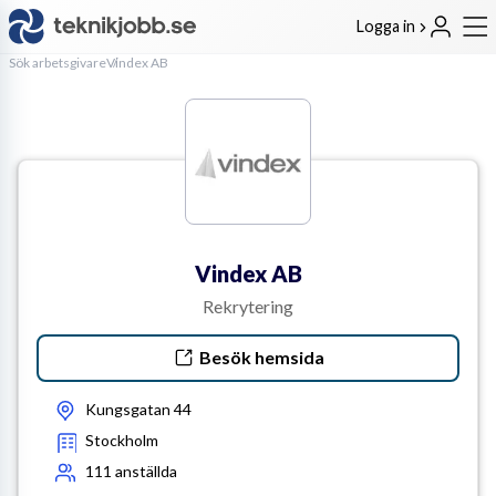
Logga in
Sök arbetsgivare
Vindex AB
Vindex AB
Rekrytering
Besök hemsida
Kungsgatan 44
Stockholm
111
anställda