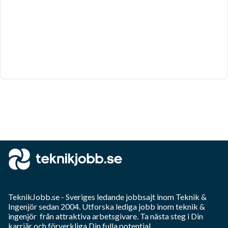
TeknikJobb.se
- Sveriges ledande jobbsajt inom
Teknik &
Ingenjör
sedan 2004. Utforska lediga jobb inom
teknik &
ingenjör
från attraktiva arbetsgivare. Ta nästa steg i Din
karriär och förverkliga Din fulla potential.