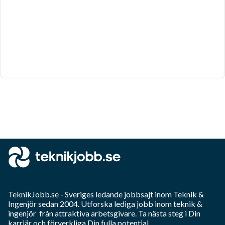
TeknikJobb.se
- Sveriges ledande jobbsajt inom
Teknik &
Ingenjör
sedan 2004. Utforska lediga jobb inom
teknik &
ingenjör
från attraktiva arbetsgivare. Ta nästa steg i Din
karriär och förverkliga Din fulla potential.