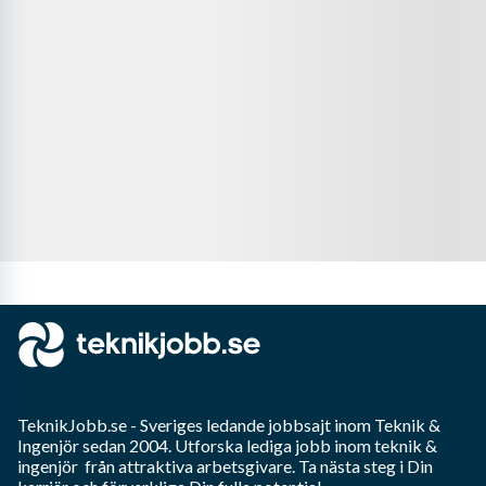
TeknikJobb.se
- Sveriges ledande jobbsajt inom
Teknik &
Ingenjör
sedan 2004. Utforska lediga jobb inom
teknik &
ingenjör
från attraktiva arbetsgivare. Ta nästa steg i Din