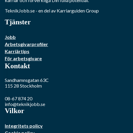
karriär och förverkliga Din fulla potential.
TeknikJobb.se
- en del av Karriarguiden Group
Tjänster
Jobb
Arbetsgivarprofiler
Karriärtips
För arbetsgivare
Kontakt
Sandhamnsgatan 63C
115 28
Stockholm
08-67 874 20
info@teknikjobb.se
Vilkor
Integritets policy
Cookie policy