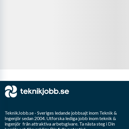
TeknikJobb.se
- Sveriges ledande jobbsajt inom
Teknik &
Ingenjör
sedan 2004. Utforska lediga jobb inom
teknik &
ingenjör
från attraktiva arbetsgivare. Ta nästa steg i Din