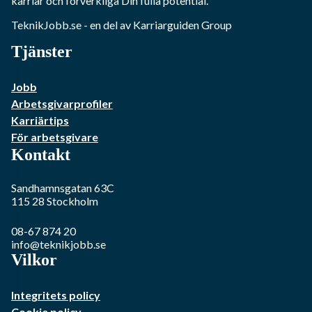
karriär och förverkliga Din fulla potential.
TeknikJobb.se
- en del av Karriarguiden Group
Tjänster
Jobb
Arbetsgivarprofiler
Karriärtips
För arbetsgivare
Kontakt
Sandhamnsgatan 63C
115 28
Stockholm
08-67 874 20
info@teknikjobb.se
Vilkor
Integritets policy
Cookie policy