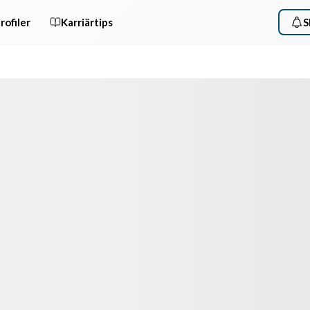
rofiler
Karriärtips
S