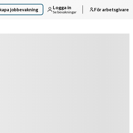
Logga in
kapa jobbevakning
För arbetsgivare
Se bevakningar