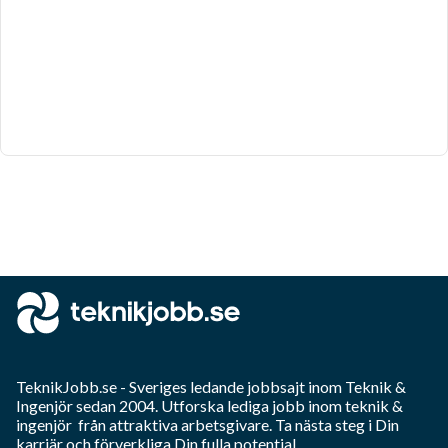
TeknikJobb.se
- Sveriges ledande jobbsajt inom
Teknik &
Ingenjör
sedan 2004. Utforska lediga jobb inom
teknik &
ingenjör
från attraktiva arbetsgivare. Ta nästa steg i Din
karriär och förverkliga Din fulla potential.