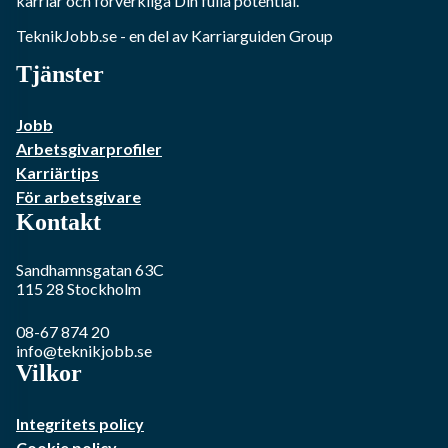
karriär och förverkliga Din fulla potential.
TeknikJobb.se
- en del av Karriarguiden Group
Tjänster
Jobb
Arbetsgivarprofiler
Karriärtips
För arbetsgivare
Kontakt
Sandhamnsgatan 63C
115 28
Stockholm
08-67 874 20
info@teknikjobb.se
Vilkor
Integritets policy
Cookie policy