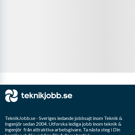
TeknikJobb.se
- Sveriges ledande jobbsajt inom
Teknik &
Ingenjör
sedan 2004. Utforska lediga jobb inom
teknik &
ingenjör
från attraktiva arbetsgivare. Ta nästa steg i Din