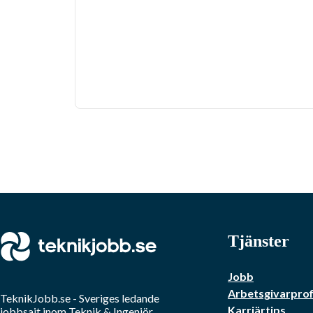
Tjänster
Jobb
Arbetsgivarprof
TeknikJobb.se
- Sveriges ledande
Karriärtips
jobbsajt inom
Teknik & Ingenjör