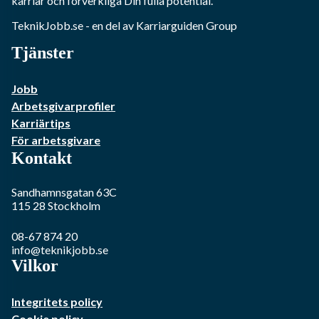
karriär och förverkliga Din fulla potential.
TeknikJobb.se
- en del av Karriarguiden Group
Tjänster
Jobb
Arbetsgivarprofiler
Karriärtips
För arbetsgivare
Kontakt
Sandhamnsgatan 63C
115 28
Stockholm
08-67 874 20
info@teknikjobb.se
Vilkor
Integritets policy
Cookie policy