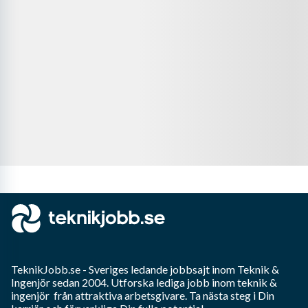
TeknikJobb.se
- Sveriges ledande jobbsajt inom
Teknik &
Ingenjör
sedan 2004. Utforska lediga jobb inom
teknik &
ingenjör
från attraktiva arbetsgivare. Ta nästa steg i Din