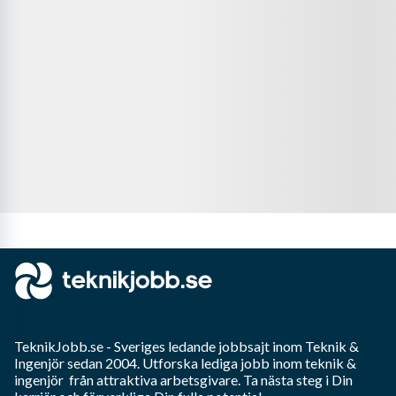
TeknikJobb.se
- Sveriges ledande jobbsajt inom
Teknik &
Ingenjör
sedan 2004. Utforska lediga jobb inom
teknik &
ingenjör
från attraktiva arbetsgivare. Ta nästa steg i Din