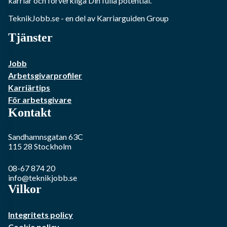
karriär och förverkliga Din fulla potential.
TeknikJobb.se
- en del av Karriarguiden Group
Tjänster
Jobb
Arbetsgivarprofiler
Karriärtips
För arbetsgivare
Kontakt
Sandhamnsgatan 63C
115 28
Stockholm
08-67 874 20
info@teknikjobb.se
Vilkor
Integritets policy
Cookie policy