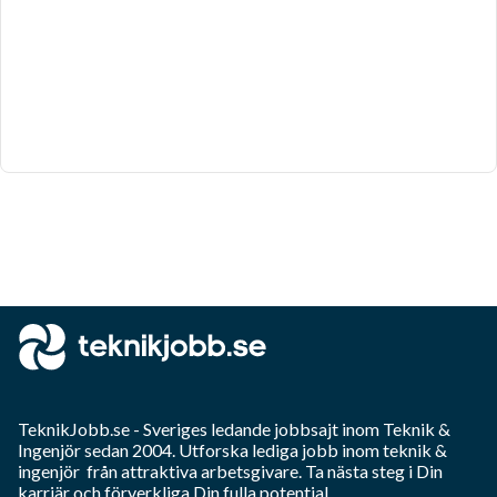
TeknikJobb.se
- Sveriges ledande jobbsajt inom
Teknik &
Ingenjör
sedan 2004. Utforska lediga jobb inom
teknik &
ingenjör
från attraktiva arbetsgivare. Ta nästa steg i Din
karriär och förverkliga Din fulla potential.