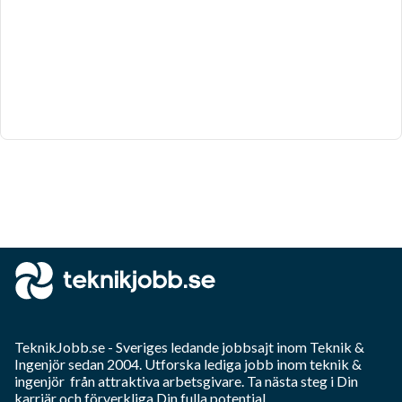
TeknikJobb.se
- Sveriges ledande jobbsajt inom
Teknik &
Ingenjör
sedan 2004. Utforska lediga jobb inom
teknik &
ingenjör
från attraktiva arbetsgivare. Ta nästa steg i Din
karriär och förverkliga Din fulla potential.