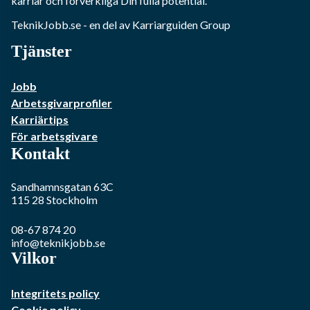
karriär och förverkliga Din fulla potential.
TeknikJobb.se
- en del av Karriarguiden Group
Tjänster
Jobb
Arbetsgivarprofiler
Karriärtips
För arbetsgivare
Kontakt
Sandhamnsgatan 63C
115 28
Stockholm
08-67 874 20
info@teknikjobb.se
Vilkor
Integritets policy
Cookie policy