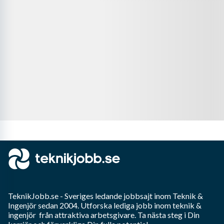
TeknikJobb.se
- Sveriges ledande jobbsajt inom
Teknik &
Ingenjör
sedan 2004. Utforska lediga jobb inom
teknik &
ingenjör
från attraktiva arbetsgivare. Ta nästa steg i Din