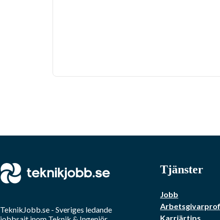
Tjänster
Jobb
Arbetsgivarprof
TeknikJobb.se
- Sveriges ledande
Karriärtips
jobbsajt inom
Teknik & Ingenjör