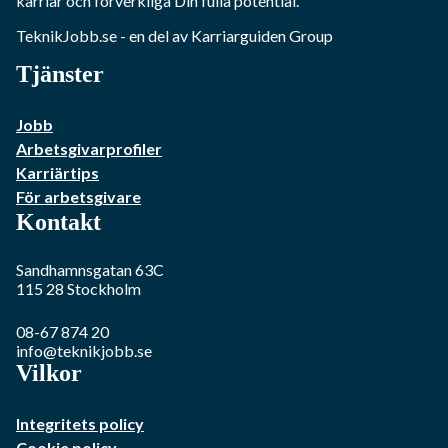
karriär och förverkliga Din fulla potential.
TeknikJobb.se
- en del av Karriarguiden Group
Tjänster
Jobb
Arbetsgivarprofiler
Karriärtips
För arbetsgivare
Kontakt
Sandhamnsgatan 63C
115 28
Stockholm
08-67 874 20
info@teknikjobb.se
Vilkor
Integritets policy
Cookie policy