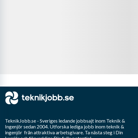
TeknikJobb.se
- Sveriges ledande jobbsajt inom
Teknik &
Ingenjör
sedan 2004. Utforska lediga jobb inom
teknik &
ingenjör
från attraktiva arbetsgivare. Ta nästa steg i Din