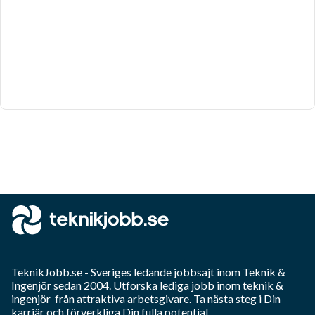
TeknikJobb.se
- Sveriges ledande jobbsajt inom
Teknik &
Ingenjör
sedan 2004. Utforska lediga jobb inom
teknik &
ingenjör
från attraktiva arbetsgivare. Ta nästa steg i Din
karriär och förverkliga Din fulla potential.