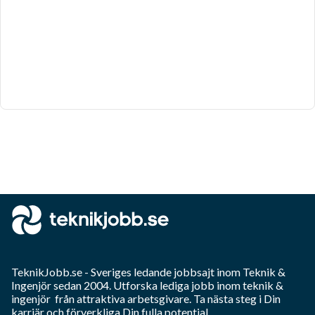
TeknikJobb.se
- Sveriges ledande jobbsajt inom
Teknik &
Ingenjör
sedan 2004. Utforska lediga jobb inom
teknik &
ingenjör
från attraktiva arbetsgivare. Ta nästa steg i Din
karriär och förverkliga Din fulla potential.