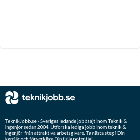
TeknikJobb.se
- Sveriges ledande jobbsajt inom
Teknik &
Ingenjör
sedan 2004. Utforska lediga jobb inom
teknik &
ingenjör
från attraktiva arbetsgivare. Ta nästa steg i Din
karriär och förverkliga Din fulla potential.