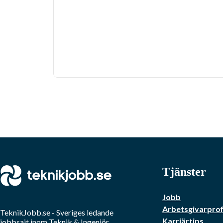
Tjänster
Jobb
Arbetsgivarprof
TeknikJobb.se
- Sveriges ledande
Karriärtips
jobbsajt inom
Teknik & Ingenjör