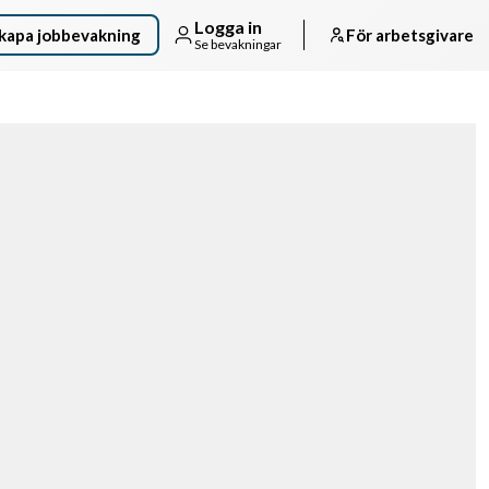
Logga in
kapa jobbevakning
För arbetsgivare
Se bevakningar