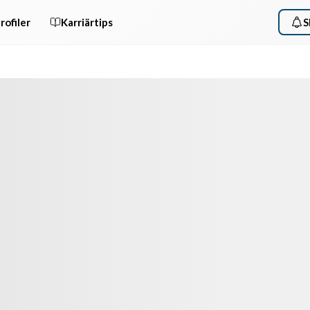
rofiler
Karriärtips
S