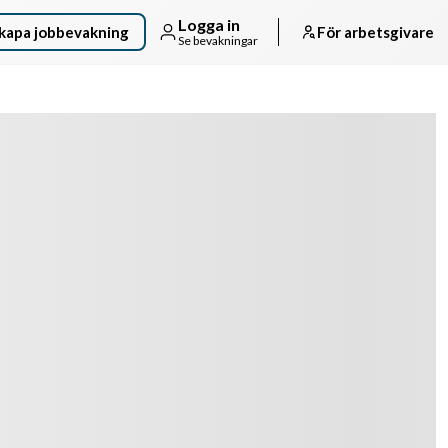
Logga in
kapa jobbevakning
För arbetsgivare
Se bevakningar