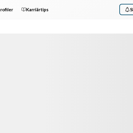
rofiler
Karriärtips
S