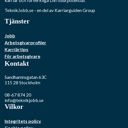
karriär och förverkliga Din fulla potential.
TeknikJobb.se
- en del av Karriarguiden Group
Tjänster
Jobb
Arbetsgivarprofiler
Karriärtips
För arbetsgivare
Kontakt
Sandhamnsgatan 63C
115 28
Stockholm
08-67 874 20
info@teknikjobb.se
Vilkor
Integritets policy
Cookie policy