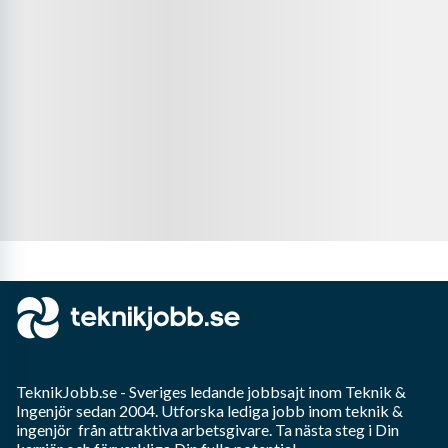
TeknikJobb.se
- Sveriges ledande jobbsajt inom
Teknik &
Ingenjör
sedan 2004. Utforska lediga jobb inom
teknik &
ingenjör
från attraktiva arbetsgivare. Ta nästa steg i Din