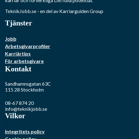
karriär och förverkliga Din fulla potential.
TeknikJobb.se
- en del av Karriarguiden Group
Tjänster
Jobb
Arbetsgivarprofiler
Karriärtips
För arbetsgivare
Kontakt
Sandhamnsgatan 63C
115 28
Stockholm
08-67 874 20
info@teknikjobb.se
Vilkor
Integritets policy
Cookie policy