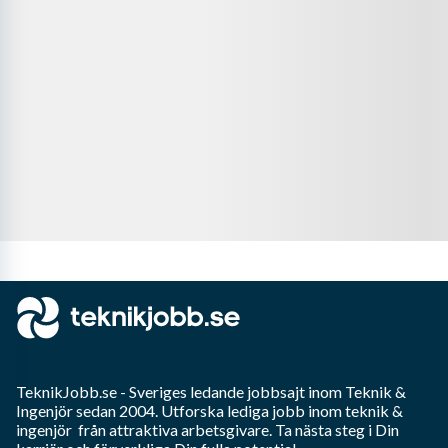
TeknikJobb.se
- Sveriges ledande jobbsajt inom
Teknik &
Ingenjör
sedan 2004. Utforska lediga jobb inom
teknik &
ingenjör
från attraktiva arbetsgivare. Ta nästa steg i Din