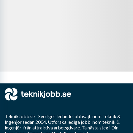
TeknikJobb.se
- Sveriges ledande jobbsajt inom
Teknik &
Ingenjör
sedan 2004. Utforska lediga jobb inom
teknik &
ingenjör
från attraktiva arbetsgivare. Ta nästa steg i Din