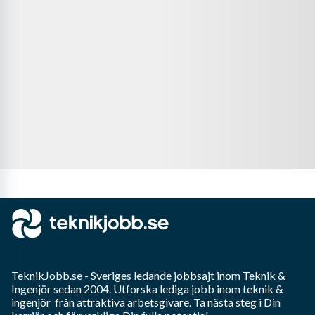
TeknikJobb.se
- Sveriges ledande jobbsajt inom
Teknik &
Ingenjör
sedan 2004. Utforska lediga jobb inom
teknik &
ingenjör
från attraktiva arbetsgivare. Ta nästa steg i Din