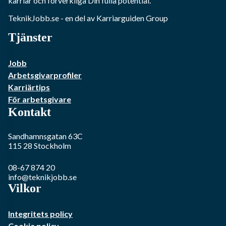
karriär och förverkliga Din fulla potential.
TeknikJobb.se
- en del av Karriarguiden Group
Tjänster
Jobb
Arbetsgivarprofiler
Karriärtips
För arbetsgivare
Kontakt
Sandhamnsgatan 63C
115 28
Stockholm
08-67 874 20
info@teknikjobb.se
Vilkor
Integritets policy
Cookie policy