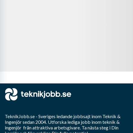
TeknikJobb.se
- Sveriges ledande jobbsajt inom
Teknik &
Ingenjör
sedan 2004. Utforska lediga jobb inom
teknik &
ingenjör
från attraktiva arbetsgivare. Ta nästa steg i Din