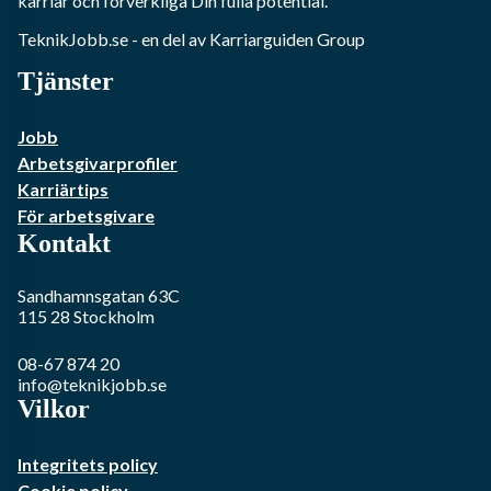
karriär och förverkliga Din fulla potential.
TeknikJobb.se
- en del av Karriarguiden Group
Tjänster
Jobb
Arbetsgivarprofiler
Karriärtips
För arbetsgivare
Kontakt
Sandhamnsgatan 63C
115 28
Stockholm
08-67 874 20
info@teknikjobb.se
Vilkor
Integritets policy
Cookie policy