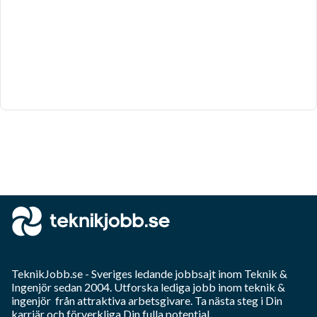
TeknikJobb.se
- Sveriges ledande jobbsajt inom
Teknik &
Ingenjör
sedan 2004. Utforska lediga jobb inom
teknik &
ingenjör
från attraktiva arbetsgivare. Ta nästa steg i Din
karriär och förverkliga Din fulla potential.