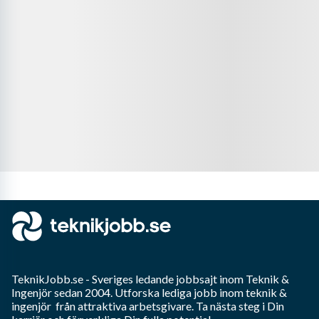
TeknikJobb.se
- Sveriges ledande jobbsajt inom
Teknik &
Ingenjör
sedan 2004. Utforska lediga jobb inom
teknik &
ingenjör
från attraktiva arbetsgivare. Ta nästa steg i Din