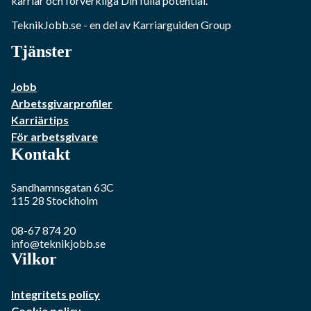
karriär och förverkliga Din fulla potential.
TeknikJobb.se
- en del av Karriarguiden Group
Tjänster
Jobb
Arbetsgivarprofiler
Karriärtips
För arbetsgivare
Kontakt
Sandhamnsgatan 63C
115 28
Stockholm
08-67 874 20
info@teknikjobb.se
Vilkor
Integritets policy
Cookie policy